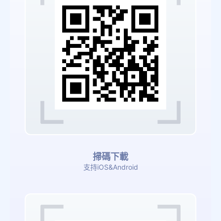
掃碼下載
支持iOS&Android