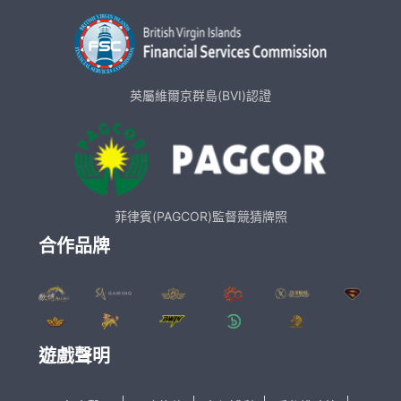
英屬維爾京群島(BVI)認證
菲律賓(PAGCOR)監督競猜牌照
合作品牌
遊戲聲明