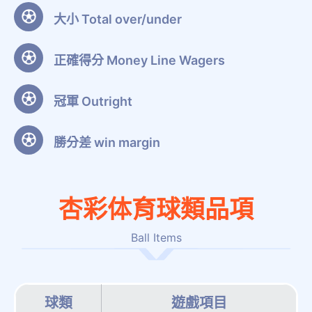
大小 Total over/under
正確得分 Money Line Wagers
冠軍 Outright
勝分差 win margin
杏彩体育球類品項
Ball Items
球類
遊戲項目