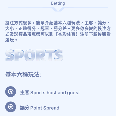
Betting
投注方式很多，簡單介紹基本六種玩法，主客、讓分、
大小、正確得分、冠軍、勝分差。更多你多變的投注方
式及球類品項您都可以到【杏彩体育】注册下載後觀看
遊玩。
基本六種玩法:
主客 Sports host and guest
讓分 Point Spread