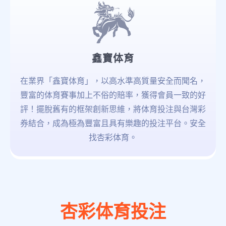
鑫寶体育
在業界「鑫寶体育」，以高水準高質量安全而聞名，
豐富的体育賽事加上不俗的賠率，獲得會員一致的好
評！擺脫舊有的框架創新思維，將体育投注與台灣彩
券結合，成為極為豐富且具有樂趣的投注平台。安全
找杏彩体育。
杏彩体育投注